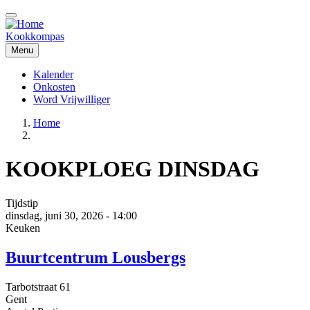
Overslaan
en
naar
Kookkompas
de
Menu
inhoud
gaan
Kalender
Onkosten
Main
Word Vrijwilliger
navigation
Home
Kruimelpad
KOOKPLOEG DINSDAG
Tijdstip
dinsdag, juni 30, 2026 - 14:00
Keuken
Buurtcentrum Lousbergs
Tarbotstraat 61
Gent