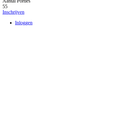
Aantal Porties
55
Inschrijven
Inloggen
User
account
menu